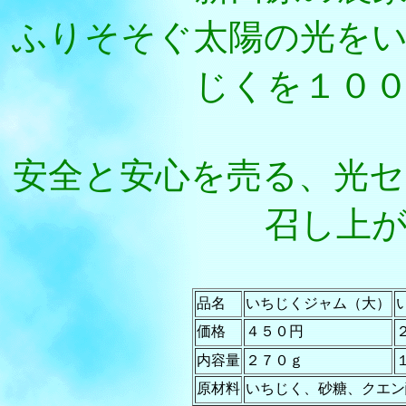
ふりそそぐ太陽の光を
じくを１０
安全と安心を売る、光
召し上
品名
いちじくジャム（大）
価格
４５０円
内容量
２７０ｇ
原材料
いちじく、砂糖、クエン