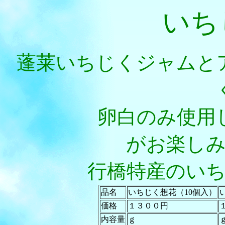
いち
蓬莱いちじくジャムと
卵白のみ使用
がお楽し
行橋特産のい
品名
いちじく想花（10個入）
価格
１３００円
内容量
ｇ